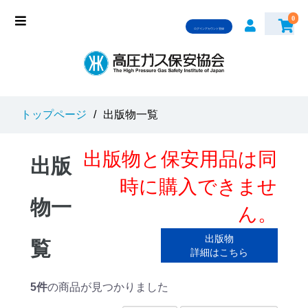
0
ログインアカウント登録
トップページ
/
出版物一覧
出版物と保安用品は同
出版
時に購入できませ
物一
ん。
出版物
覧
詳細はこちら
5件
の商品が見つかりました