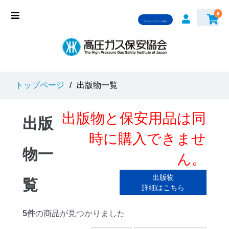
0
ログインアカウント登録
トップページ
/
出版物一覧
出版物と保安用品は同
出版
時に購入できませ
物一
ん。
出版物
覧
詳細はこちら
5件
の商品が見つかりました