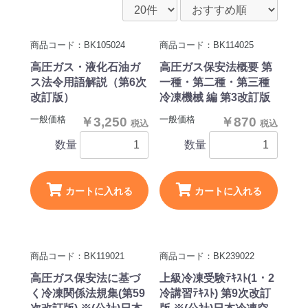
商品コード：BK105024
商品コード：BK114025
高圧ガス・液化石油ガ
高圧ガス保安法概要 第
ス法令用語解説（第6次
一種・第二種・第三種
改訂版）
冷凍機械 編 第3改訂版
一般価格
一般価格
￥3,250
￥870
税込
税込
数量
数量
カートに入れる
カートに入れる
商品コード：BK119021
商品コード：BK239022
高圧ガス保安法に基づ
上級冷凍受験ﾃｷｽﾄ(1・2
く冷凍関係法規集(第59
冷講習ﾃｷｽﾄ) 第9次改訂