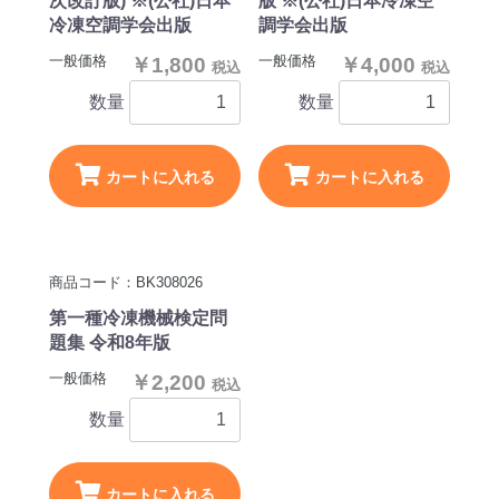
次改訂版) ※(公社)日本
版 ※(公社)日本冷凍空
冷凍空調学会出版
調学会出版
一般価格
一般価格
￥1,800
￥4,000
税込
税込
数量
数量
カートに入れる
カートに入れる
商品コード：BK308026
第一種冷凍機械検定問
題集 令和8年版
一般価格
￥2,200
税込
数量
カートに入れる