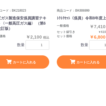
コード：BK218023
商品コード：BK806999
圧ガス製造保安係員講習テキ
ﾄｸﾄｸｾｯﾄ（係員）令和8年度
ト〈一般高圧ガス編〉 （第6
一般価格
￥7,41
改訂版）
セット値引き
￥61
価格
セット価格
￥2,100
￥6,80
税込
数量
数量
カートに入れる
カートに入れる