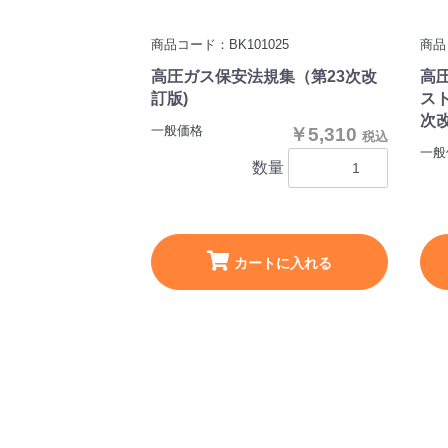
商品コード：BK101025
商品
高圧ガス保安法規集（第23次改
高
訂版)
ス
次
一般価格
￥5,310
税込
一般
数量
カートに入れる