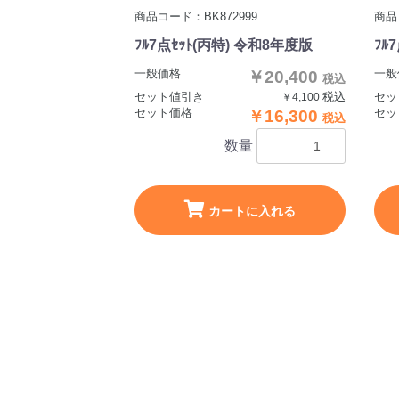
商品コード：BK872999
商品
ﾌﾙ7点ｾｯﾄ(丙特) 令和8年度版
ﾌﾙ
一般価格
一般
￥20,400
税込
セット値引き
税込
セッ
￥4,100
セット価格
セッ
￥16,300
税込
数量
カートに入れる