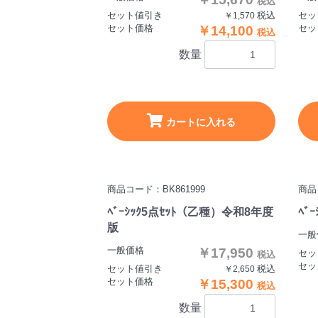
税込
セット値引き
税込
セッ
￥1,570
セット価格
セッ
￥14,100
税込
数量
カートに入れる
商品コード：BK861999
商品
ﾍﾞｰｼｯｸ5点ｾｯﾄ（乙種）令和8年度
ﾍﾞ
版
一般
一般価格
￥17,950
セッ
税込
セッ
セット値引き
税込
￥2,650
セット価格
￥15,300
税込
数量