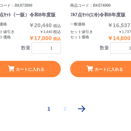
コード：BK873999
商品コード：BK874999
7点ｾｯﾄ（一販）令和8年度版
ﾌﾙ7点ｾｯﾄ(1冷)令和8年度版
価格
一般価格
￥20,440
￥16,53
税込
ト値引き
税込
セット値引き
￥3,440
￥1,73
ト価格
セット価格
￥17,000
￥14,80
税込
数量
数量
カートに入れる
カートに入れる
1
2