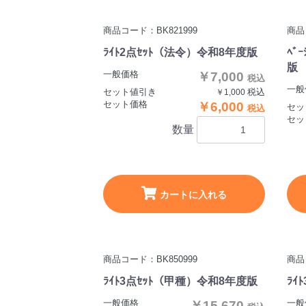
商品コード：BK821999
商品
ﾗｲﾄ2点ｾｯﾄ（法令）令和8年度版
ﾍﾞ
版
一般価格
￥7,000
税込
一般
セット値引き
税込
￥1,000
セット価格
￥6,000
セッ
税込
セッ
数量
カートに入れる
商品コード：BK850999
商品
ﾗｲﾄ3点ｾｯﾄ（甲種）令和8年度版
ﾗｲ
一般価格
一般
￥15,670