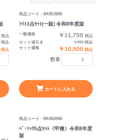
商品コード：BK853999
版
ﾗｲﾄ3点ｾｯﾄ(一販) 令和8年度版
一般価格
0
￥11,750
税込
税込
税込
セット値引き
税込
0
￥850
セット価格
0
￥10,900
税込
税込
数量
カートに入れる
商品コード：BK860999
ﾍﾞｰｼｯｸ5点ｾｯﾄ（甲種）令和8年度
版
0