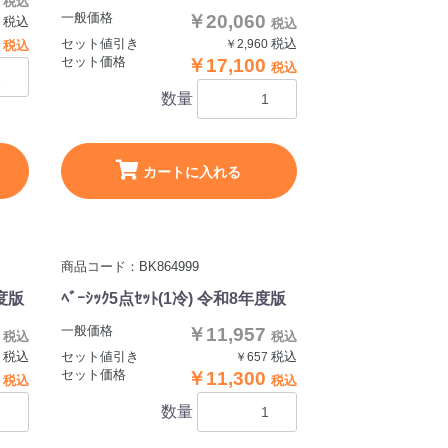
税込
一般価格
￥20,060
税込
0
税込
0
セット値引き
税込
￥2,960
税込
セット価格
￥17,100
税込
数量
カートに入れる
商品コード：BK864999
年度版
ﾍﾞｰｼｯｸ5点ｾｯﾄ(1冷) 令和8年度版
一般価格
0
￥11,957
税込
税込
税込
セット値引き
税込
0
￥657
セット価格
0
￥11,300
税込
税込
数量