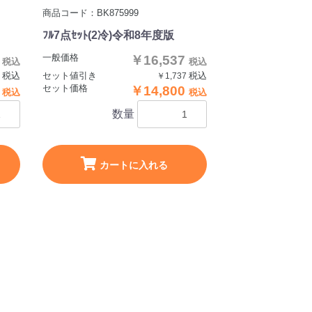
商品コード：BK875999
ﾌﾙ7点ｾｯﾄ(2冷)令和8年度版
一般価格
7
￥16,537
税込
税込
税込
セット値引き
税込
7
￥1,737
セット価格
0
￥14,800
税込
税込
数量
カートに入れる