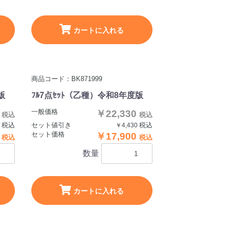
カートに入れる
商品コード：BK871999
版
ﾌﾙ7点ｾｯﾄ（乙種）令和8年度版
一般価格
0
￥22,330
税込
税込
税込
セット値引き
税込
0
￥4,430
セット価格
0
￥17,900
税込
税込
数量
カートに入れる