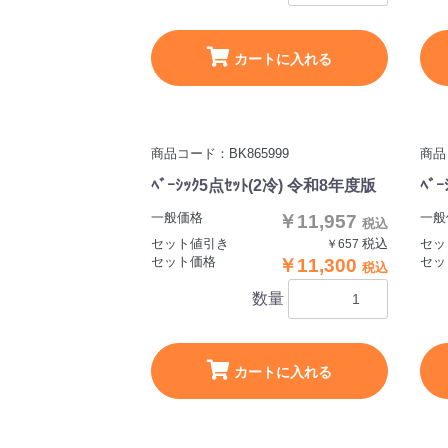
カートに入れる
商品コード：BK865999
商品
ﾍﾞｰｼｯｸ5点ｾｯﾄ(2冷) 令和8年度版
ﾍﾞ
一般価格
一般
￥11,957
税込
セット値引き
税込
セッ
￥657
セット価格
セッ
￥11,300
税込
数量
カートに入れる