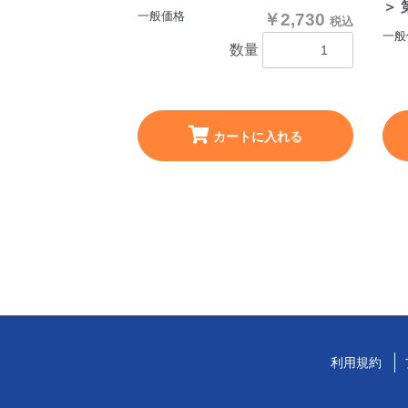
＞ 
一般価格
￥2,730
税込
一般
数量
カートに入れる
利用規約