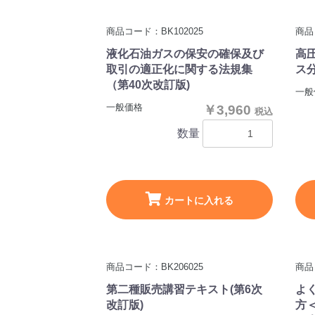
商品コード：BK102025
商品
液化石油ガスの保安の確保及び
高
取引の適正化に関する法規集
ス分
（第40次改訂版)
一般
一般価格
￥3,960
税込
数量
カートに入れる
商品コード：BK206025
商品
第二種販売講習テキスト(第6次
よ
改訂版)
方